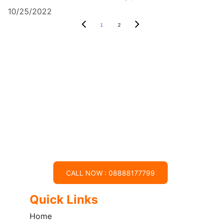
10/25/2022
1
2
CALL NOW : 08888177799
Quick Links
Home