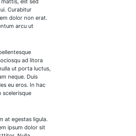
attis, elit sed 
ui. Curabitur 
orem dolor non erat. 
entum arcu ut 
pellentesque 
ociosqu ad litora 
lla ut porta luctus, 
iam neque. Duis 
les eu eros. In hac 
n scelerisque 
 at egestas ligula. 
rem ipsum dolor sit 
ttitor. Nulla 