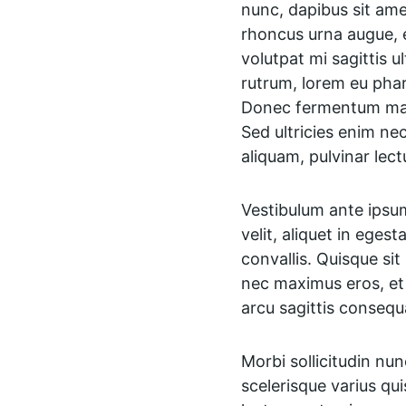
nunc, dapibus sit amet
rhoncus urna augue, 
volutpat mi sagittis u
rutrum, lorem eu phare
Donec fermentum maxi
Sed ultricies enim ne
aliquam, pulvinar lect
Vestibulum ante ipsum 
velit, aliquet in eges
convallis. Quisque sit
nec maximus eros, et 
arcu sagittis consequ
Morbi sollicitudin nu
scelerisque varius qui