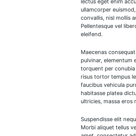
lectus eget enim accu
ullamcorper euismod, d
convallis, nisl mollis
Pellentesque vel libe
eleifend.
Maecenas consequat at
pulvinar, elementum eu
torquent per conubia 
risus tortor tempus l
faucibus vehicula puru
habitasse platea dictu
ultricies, massa eros 
Suspendisse elit neque
Morbi aliquet tellus v
amet, consectetur adip