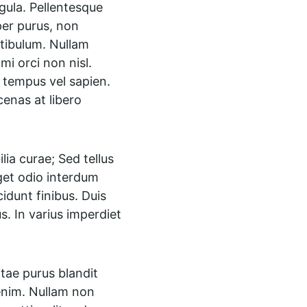
gula. Pellentesque 
er purus, non 
stibulum. Nullam 
i orci non nisl. 
tempus vel sapien. 
enas at libero 
lia curae; Sed tellus 
eget odio interdum 
cidunt finibus. Duis 
. In varius imperdiet 
tae purus blandit 
 enim. Nullam non 