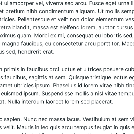
 ullamcorper vel, viverra sed arcu. Fusce eget urna li
et pretium nibh condimentum aliquam. Ut mollis semp
ltricies. Pellentesque et velit non dolor elementum ve
tra blandit, massa est eleifend lorem, auctor cursus m
mus quam. Morbi ex mi, consequat eu lobortis sed, 
c magna faucibus, eu consectetur arcu porttitor. Maec
us sed, hendrerit erat.
primis in faucibus orci luctus et ultrices posuere cubi
tas faucibus, sagittis at sem. Quisque tristique lectus 
 amet ultricies ipsum. Phasellus id lorem vitae nibh tin
euismod ipsum. Suspendisse mollis a nisl vitae tempus
at. Nulla interdum laoreet lorem sed placerat.
nc sapien. Nunc nec massa lacus. Vestibulum at sem vi
s velit. Mauris in leo quis arcu tempus feugiat in quis