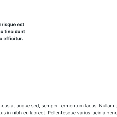
risque est 
c tincidunt 
 efficitur.
oncus at augue sed, semper fermentum lacus. Nullam a s
ctus in nibh eu laoreet. Pellentesque varius lacinia hen