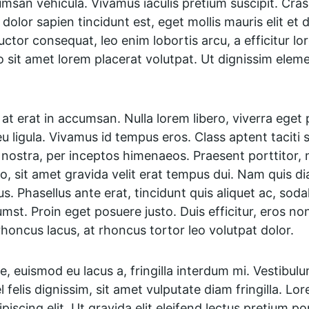
msan vehicula. Vivamus iaculis pretium suscipit. Cras m
olor sapien tincidunt est, eget mollis mauris elit et d
 auctor consequat, leo enim lobortis arcu, a efficitur l
ro sit amet lorem placerat volutpat. Ut dignissim elem
 erat in accumsan. Nulla lorem libero, viverra eget 
 ligula. Vivamus id tempus eros. Class aptent taciti s
nostra, per inceptos himenaeos. Praesent porttitor, nu
eo, sit amet gravida velit erat tempus dui. Nam quis d
s. Phasellus ante erat, tincidunt quis aliquet ac, soda
mst. Proin eget posuere justo. Duis efficitur, eros no
rhoncus lacus, at rhoncus tortor leo volutpat dolor.
, euismod eu lacus a, fringilla interdum mi. Vestibulum
el felis dignissim, sit amet vulputate diam fringilla. Lo
iscing elit. Ut gravida elit eleifend lectus pretium por