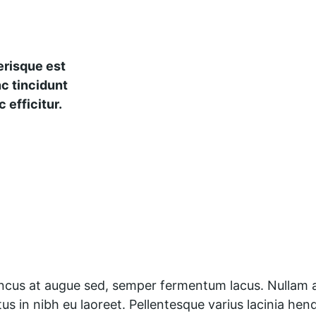
risque est 
c tincidunt 
 efficitur.
oncus at augue sed, semper fermentum lacus. Nullam a s
ctus in nibh eu laoreet. Pellentesque varius lacinia hen