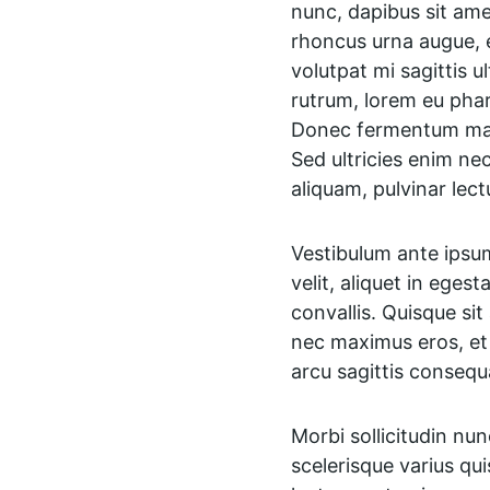
nunc, dapibus sit amet
rhoncus urna augue, 
volutpat mi sagittis u
rutrum, lorem eu phare
Donec fermentum maxi
Sed ultricies enim ne
aliquam, pulvinar lect
Vestibulum ante ipsum 
velit, aliquet in eges
convallis. Quisque sit
nec maximus eros, et 
arcu sagittis consequ
Morbi sollicitudin nu
scelerisque varius qui