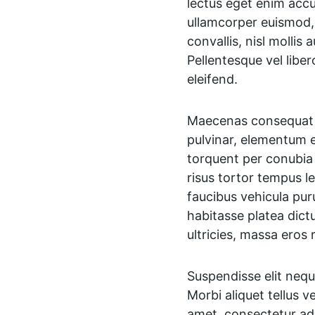
lectus eget enim accu
ullamcorper euismod, d
convallis, nisl mollis
Pellentesque vel libe
eleifend.
Maecenas consequat at
pulvinar, elementum eu
torquent per conubia 
risus tortor tempus l
faucibus vehicula puru
habitasse platea dictu
ultricies, massa eros 
Suspendisse elit neque
Morbi aliquet tellus v
amet, consectetur adip