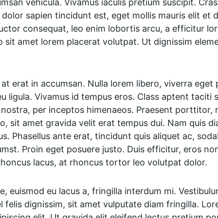
msan vehicula. Vivamus iaculis pretium suscipit. Cras m
olor sapien tincidunt est, eget mollis mauris elit et d
 auctor consequat, leo enim lobortis arcu, a efficitur l
ro sit amet lorem placerat volutpat. Ut dignissim elem
 erat in accumsan. Nulla lorem libero, viverra eget 
 ligula. Vivamus id tempus eros. Class aptent taciti s
nostra, per inceptos himenaeos. Praesent porttitor, nu
eo, sit amet gravida velit erat tempus dui. Nam quis d
s. Phasellus ante erat, tincidunt quis aliquet ac, soda
mst. Proin eget posuere justo. Duis efficitur, eros no
rhoncus lacus, at rhoncus tortor leo volutpat dolor.
, euismod eu lacus a, fringilla interdum mi. Vestibulum
el felis dignissim, sit amet vulputate diam fringilla. Lo
iscing elit. Ut gravida elit eleifend lectus pretium por