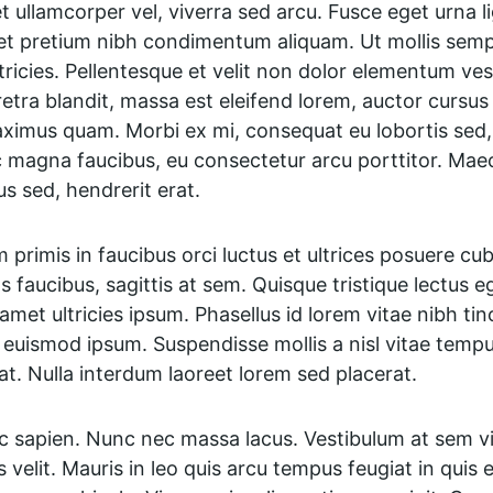
 ullamcorper vel, viverra sed arcu. Fusce eget urna li
et pretium nibh condimentum aliquam. Ut mollis semp
ltricies. Pellentesque et velit non dolor elementum ve
tra blandit, massa est eleifend lorem, auctor cursus m
mus quam. Morbi ex mi, consequat eu lobortis sed, 
c magna faucibus, eu consectetur arcu porttitor. Maec
us sed, hendrerit erat.
primis in faucibus orci luctus et ultrices posuere cubi
tas faucibus, sagittis at sem. Quisque tristique lectus 
 amet ultricies ipsum. Phasellus id lorem vitae nibh tin
euismod ipsum. Suspendisse mollis a nisl vitae tempus
at. Nulla interdum laoreet lorem sed placerat.
nc sapien. Nunc nec massa lacus. Vestibulum at sem vi
s velit. Mauris in leo quis arcu tempus feugiat in quis