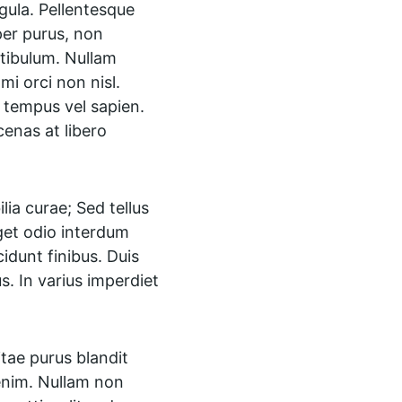
gula. Pellentesque 
er purus, non 
stibulum. Nullam 
i orci non nisl. 
tempus vel sapien. 
enas at libero 
lia curae; Sed tellus 
eget odio interdum 
cidunt finibus. Duis 
. In varius imperdiet 
tae purus blandit 
 enim. Nullam non 