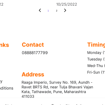
22
10/25/2022
1
2
Contact
Timin
inks
Monday (1
08888177799
Tuesday (
Wed-Thu (
Fri-Sun (
Address
cy
Raaga Imperio, Survey No. 169, Aundh - 
Ravet BRTS Rd, near Tulja Bhavani Vajan 
ditions
Kata, Tathawade, Pune, Maharashtra 
411033