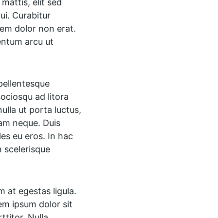
attis, elit sed 
ui. Curabitur 
orem dolor non erat. 
entum arcu ut 
pellentesque 
ociosqu ad litora 
lla ut porta luctus, 
iam neque. Duis 
les eu eros. In hac 
n scelerisque 
 at egestas ligula. 
rem ipsum dolor sit 
ttitor. Nulla 